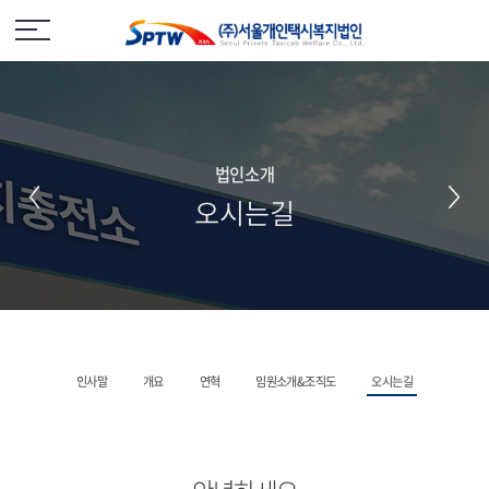
법인소개
오시는길
인사말
개요
연혁
임원소개&조직도
오시는길