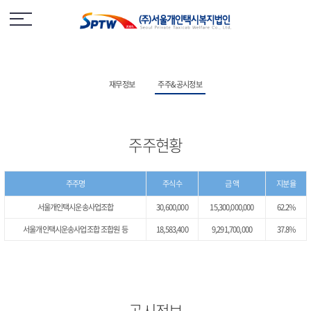
재무정보
주주&공시정보
주주현황
주주명
주식수
금 액
지분율
서울개인택시운송사업조합
30,600,000
15,300,000,000
62.2%
서울개인택시운송사업조합 조합원 등
18,583,400
9,291,700,000
37.8%
공시정보