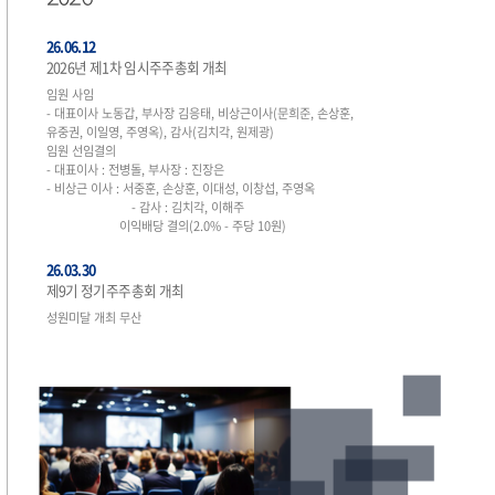
26.06.12
2026년 제1차 임시주주총회 개최
임원 사임
- 대표이사 노동갑, 부사장 김응태, 비상근이사(문희준, 손상훈,
유중권, 이일영, 주영옥), 감사(김치각, 원제광)
임원 선임결의
- 대표이사 : 전병돌, 부사장 : 진장은
- 비상근 이사 : 서중훈, 손상훈, 이대성, 이창섭, 주영옥
- 감사 : 김치각, 이해주
이익배당 결의(2.0% - 주당 10원)
26.03.30
제9기 정기주주총회 개최
성원미달 개최 무산