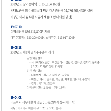
2019년도 당기순이익 : 1,360,154,166원
임대보증금 회수 불확실에 따른 대손충당금 19,786,567,493원 설정
비상근 이사 김석환 사임계 제출(조합 대의원 당선)
19.07.10
이익배당금 836,117,800원 지급
대주주(조합) : 520,200,000원, 소액주주 : 315,917,800원
19.06.18
2019년도 제1차 임시주주총회 개최
임원 해임결의
- 사내이사(노동갑), 비상근이사(김현국, 김귀성, 김치각, 문희준,
우기홍), 감사(김성배, 김응태)
임원 선임결의
- 대표이사 : 최이교, 부사장 : 강윤석
- 비상근 이사 : 김석환, 박진원, 배대한, 현기태, 홍성덕
- 감사 : 박이화, 조성규
이익배당 결의(3.40% - 주당 17원)
19.04.08
대표이사 직무대행자 선임 : 노동갑(부사장-사내이사)
사유 : 대표이사 이용제 유고(2019.3.30. 별세)