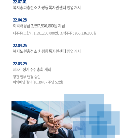
22.07.01
복지송파충전소 차량등록지원센터 영업개시
22.04.28
이익배당금 2,557,536,800원 지급
대주주(조합) : 1,591,200,000원, 소액주주 : 966,336,800원
22.04.25
복지노원충전소 차량등록지원센터 영업개시
22.03.29
제5기 정기주주총회 개최
정관 일부 변경 승인
이익배당 결의(10.39% - 주당 52원)