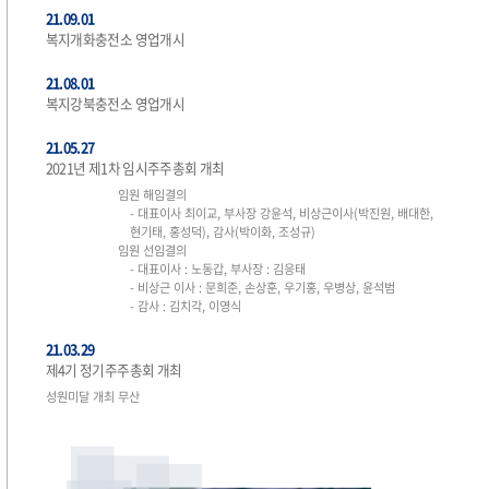
21.09.01
복지개화충전소 영업개시
21.08.01
복지강북충전소 영업개시
21.05.27
2021년 제1차 임시주주총회 개최
임원 해임결의
- 대표이사 최이교, 부사장 강윤석, 비상근이사(박진원, 배대한,
현기태, 홍성덕), 감사(박이화, 조성규)
임원 선임결의
- 대표이사 : 노동갑, 부사장 : 김응태
- 비상근 이사 : 문희준, 손상훈, 우기홍, 우병상, 윤석범
- 감사 : 김치각, 이영식
21.03.29
제4기 정기주주총회 개최
성원미달 개최 무산