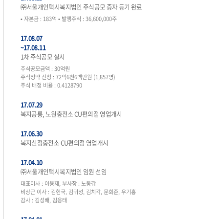
㈜서울개인택시복지법인 주식공모 증자 등기 완료
• 자본금 : 183억 • 발행주식 : 36,600,000주
17.08.07
~17.08.11
1차 주식공모 실시
주식공모금액 : 30억원
주식청약 신청 : 72억6천6백만원 (1,857명)
주식 배정 비율 : 0.4128790
17.07.29
복지공릉, 노원충전소 CU편의점 영업개시
17.06.30
복지신정충전소 CU편의점 영업개시
17.04.10
㈜서울개인택시복지법인 임원 선임
대표이사 : 이용제, 부사장 : 노동갑
비상근 이사 : 김현국, 김귀성, 김치각, 문희준, 우기홍
감사 : 김성배, 김응태