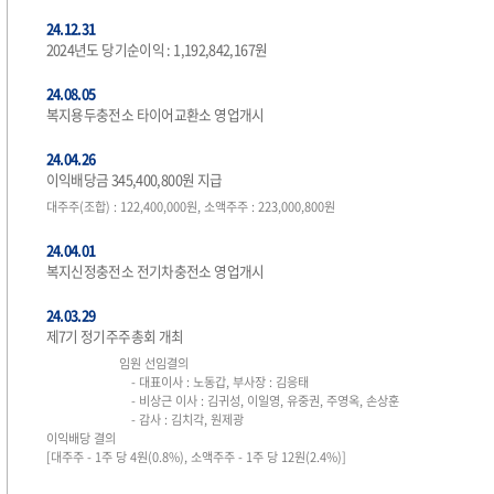
24.12.31
2024년도 당기순이익 : 1,192,842,167원
24.08.05
복지용두충전소 타이어교환소 영업개시
24.04.26
이익배당금 345,400,800원 지급
대주주(조합) : 122,400,000원, 소액주주 : 223,000,800원
24.04.01
복지신정충전소 전기차충전소 영업개시
24.03.29
제7기 정기주주총회 개최
임원 선임결의
- 대표이사 : 노동갑, 부사장 : 김응태
- 비상근 이사 : 김귀성, 이일영, 유중권, 주영옥, 손상훈
- 감사 : 김치각, 원제광
이익배당 결의
[대주주 - 1주 당 4원(0.8%), 소액주주 - 1주 당 12원(2.4%)]