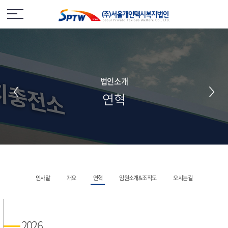
법인소개
연혁
인사말
개요
연혁
임원소개&조직도
오시는길
2026