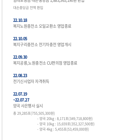
대손충당금 전액 환입
22.10.18
복지노원충전소 오일교환소 영업종료
22.10.05
복지구리충전소 전기차충전 영업개시
22.09.30
복지공릉,노원충전소 CU편의점 영업종료
22.08.23
전기신사업자 자격취득
22.07.19
~22.07.27
양곡 사은행사 실시
총 29,285포(755,505,300원)
- 양곡 20kg : 8,171포(349,718,800원)
- 양곡 10kg : 15,659포(352,327,500원)
- 양곡 4kg : 5,455포(53,459,000원)