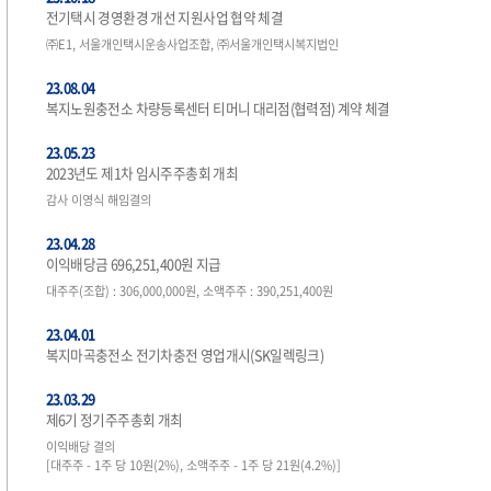
전기택시 경영환경 개선 지원사업 협약 체결
㈜E1, 서울개인택시운송사업조합, ㈜서울개인택시복지법인
23.08.04
복지노원충전소 차량등록센터 티머니 대리점(협력점) 계약 체결
23.05.23
2023년도 제1차 임시주주총회 개최
감사 이영식 해임결의
23.04.28
이익배당금 696,251,400원 지급
대주주(조합) : 306,000,000원, 소액주주 : 390,251,400원
23.04.01
복지마곡충전소 전기차충전 영업개시(SK일렉링크)
23.03.29
제6기 정기주주총회 개최
이익배당 결의
[대주주 - 1주 당 10원(2%), 소액주주 - 1주 당 21원(4.2%)]